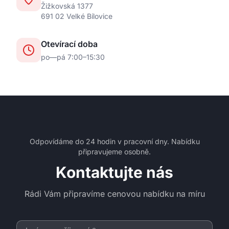
Žižkovská 1377
691 02
Velké Bílovice
Otevírací doba
po—pá 7:00–15:30
Odpovídáme do 24 hodin v pracovní dny. Nabídku
připravujeme osobně.
Kontaktujte nás
Rádi Vám připravíme cenovou nabídku na míru
Jméno a příjmení