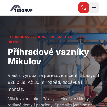
Přeskočit na obsah
JIHOMORAVSKÝ KRAJ
·
30 KM
OD VELKÝCH
BÍLOVIC
Příhradové vazníky
Mikulov
Vlastní výroba na pořezovém centru Easycut
828 plus. Až 30 m rozpětí, dodávka i
montáž.
Mikulovsko a okolí Pálavy — vinařské sklepy,
rodinné domy i penziony. Specializujeme se na