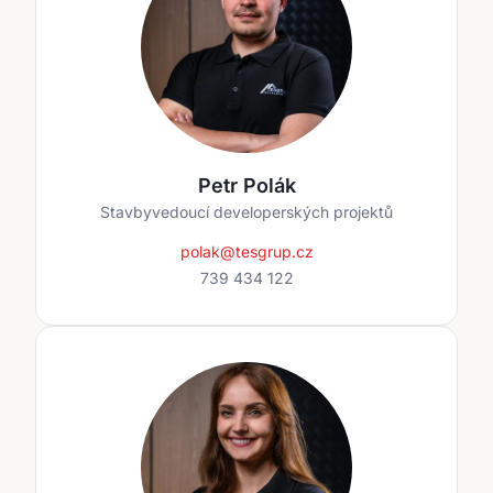
Petr Polák
Stavbyvedoucí developerských projektů
polak@tesgrup.cz
739 434 122