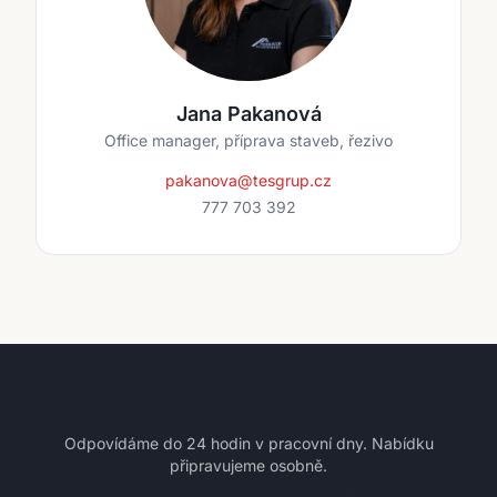
Jana Pakanová
Office manager, příprava staveb, řezivo
pakanova@tesgrup.cz
777 703 392
Odpovídáme do 24 hodin v pracovní dny. Nabídku
připravujeme osobně.