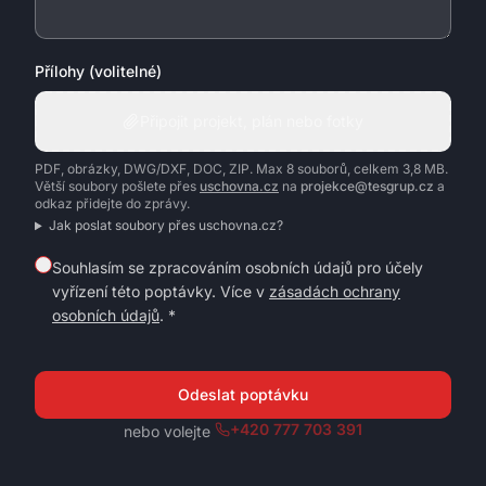
Přílohy (volitelné)
Připojit projekt, plán nebo fotky
PDF, obrázky, DWG/DXF, DOC, ZIP. Max 8 souborů, celkem 3,8 MB.
Větší soubory pošlete přes
uschovna.cz
na
projekce@tesgrup.cz
a
odkaz přidejte do zprávy.
Jak poslat soubory přes uschovna.cz?
Souhlasím se zpracováním osobních údajů pro účely
vyřízení této poptávky. Více v
zásadách ochrany
osobních údajů
. *
Odeslat poptávku
+420 777 703 391
nebo volejte